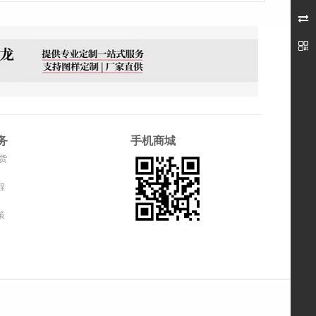


务
手机商城
货
程
策