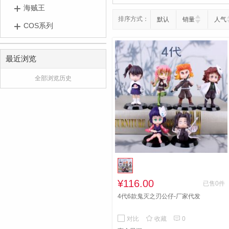
海贼王
排序方式：
默认
销量
人气
COS系列
最近浏览
全部浏览历史
¥116.00
已售0件
4代6款鬼灭之刃公仔-厂家代发


对比
收藏
0