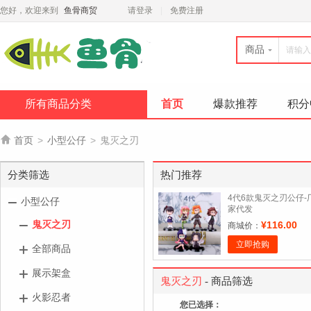
您好，欢迎来到
鱼骨商贸
请登录
免费注册
商品
所有商品分类
首页
爆款推荐
积分

首页
>
小型公仔
>
鬼灭之刃
分类筛选
热门推荐
4代6款鬼灭之刃公仔-
小型公仔
家代发
鬼灭之刃
¥116.00
商城价：
立即抢购
全部商品
展示架盒
鬼灭之刃
- 商品筛选
火影忍者
您已选择：