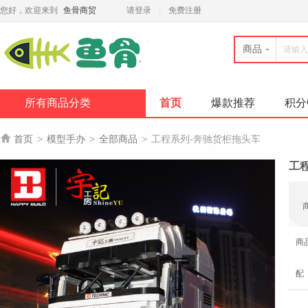
您好，欢迎来到
鱼骨商贸
请登录
免费注册
商品
所有商品分类
首页
爆款推荐
积分

首页
>
模型手办
>
全部商品
>
工程系列-奔驰货柜拖头车
工
商
配