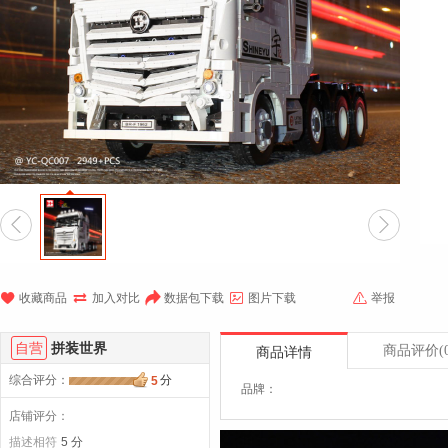







收藏商品
加入对比
数据包下载
图片下载
举报
自营
拼装世界
商品评价
(
商品详情
综合评分
：
分
5
品牌：
店铺评分：
描述相符
5 分