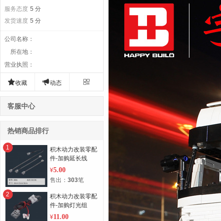
服务态度
5 分
发货速度
5 分
公司名称
：
所在地
：
营业执照
：



收藏
动态
客服中心
热销商品排行
1
积木动力改装零配
件-加购延长线
5.00
¥
售出：
303
笔
2
积木动力改装零配
件-加购灯光组
11.00
¥