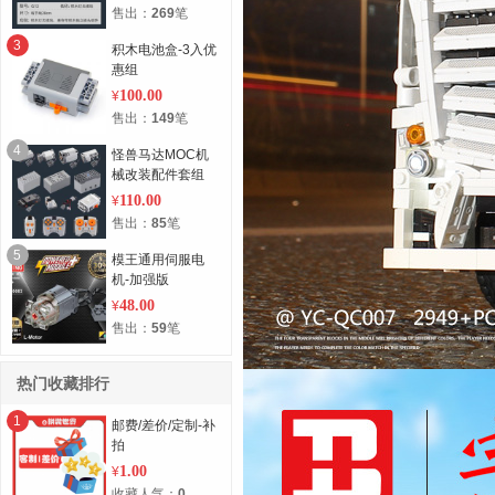
售出：
269
笔
3
积木电池盒-3入优
惠组
100.00
¥
售出：
149
笔
4
怪兽马达MOC机
械改装配件套组
110.00
¥
售出：
85
笔
5
模王通用伺服电
机-加强版
48.00
¥
售出：
59
笔
热门收藏排行
1
邮费/差价/定制-补
拍
1.00
¥
收藏人气：
0