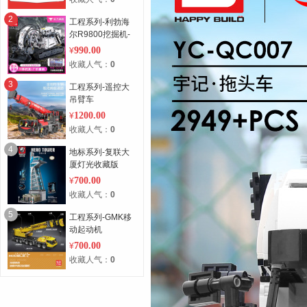
2
工程系列-利勃海
尔R9800挖掘机-
基础版
990.00
¥
收藏人气：
0
3
工程系列-遥控大
吊臂车
1200.00
¥
收藏人气：
0
4
地标系列-复联大
厦灯光收藏版
700.00
¥
收藏人气：
0
5
工程系列-GMK移
动起动机
700.00
¥
收藏人气：
0