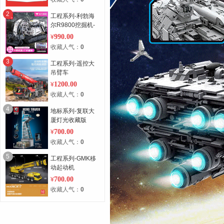
2
工程系列-利勃海
尔R9800挖掘机-
基础版
990.00
¥
收藏人气：
0
3
工程系列-遥控大
吊臂车
1200.00
¥
收藏人气：
0
4
地标系列-复联大
厦灯光收藏版
700.00
¥
收藏人气：
0
5
工程系列-GMK移
动起动机
700.00
¥
收藏人气：
0