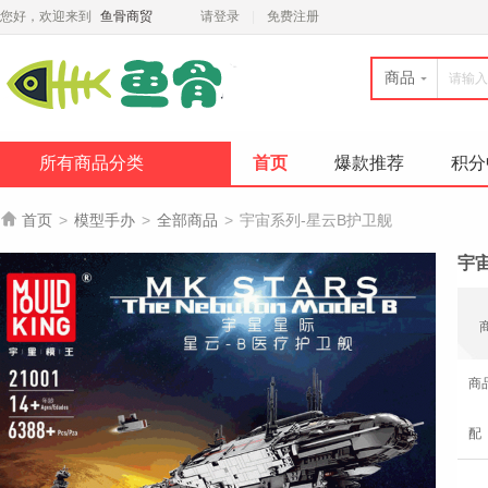
您好，欢迎来到
鱼骨商贸
请登录
免费注册
商品
所有商品分类
首页
爆款推荐
积分

首页
>
模型手办
>
全部商品
>
宇宙系列-星云B护卫舰
宇
商
配