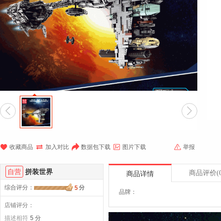







收藏商品
加入对比
数据包下载
图片下载
举报
自营
拼装世界
商品评价
(
商品详情
综合评分
：
分
5
品牌：
店铺评分：
描述相符
5 分