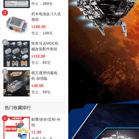
售出：
269
笔
3
积木电池盒-3入优
惠组
100.00
¥
售出：
149
笔
4
怪兽马达MOC机
械改装配件套组
110.00
¥
售出：
85
笔
5
模王通用伺服电
机-加强版
48.00
¥
售出：
59
笔
热门收藏排行
1
邮费/差价/定制-补
拍
1.00
¥
收藏人气：
0