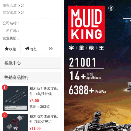
服务态度
5 分
发货速度
5 分
公司名称
：
所在地
：
营业执照
：



收藏
动态
客服中心
热销商品排行
1
积木动力改装零配
件-加购延长线
5.00
¥
售出：
303
笔
2
积木动力改装零配
件-加购灯光组
11.00
¥