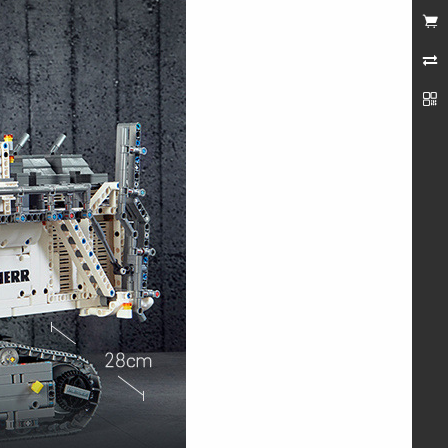
未登录


