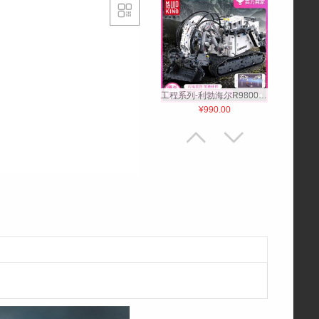

工程系列-利勃海尔R9800挖掘机-基础版
¥990.00


工程系列-遥控大吊臂车
¥1200.00