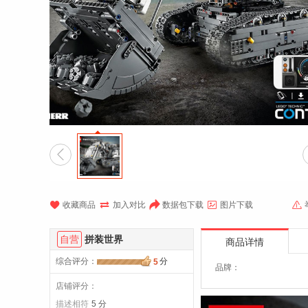






收藏商品
加入对比
数据包下载
图片下载
自营
拼装世界
商品详情
综合评分
：
分
5
品牌：
店铺评分：
描述相符
5 分