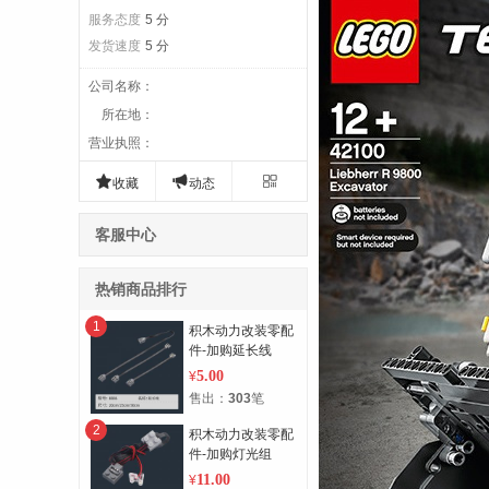
服务态度
5 分
发货速度
5 分
公司名称
：
所在地
：
营业执照
：



收藏
动态
客服中心
热销商品排行
1
积木动力改装零配
件-加购延长线
5.00
¥
售出：
303
笔
2
积木动力改装零配
件-加购灯光组
11.00
¥