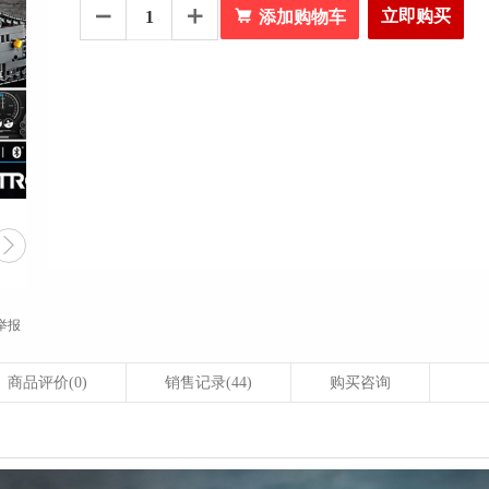

立即购买


添加购物车

举报
商品评价
(0)
销售记录
(44)
购买咨询