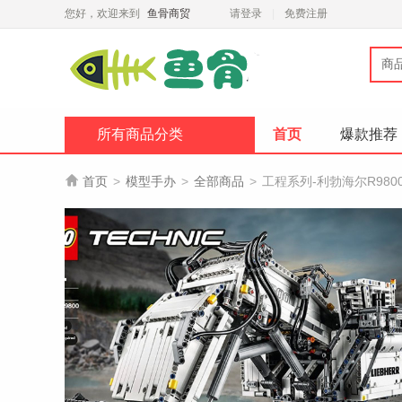
您好，欢迎来到
鱼骨商贸
请登录
免费注册
商
所有商品分类
首页
爆款推荐

首页
>
模型手办
>
全部商品
>
工程系列-利勃海尔R980