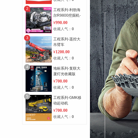
2
工程系列-利勃海
尔R9800挖掘机-
基础版
990.00
¥
收藏人气：
0
3
工程系列-遥控大
吊臂车
1200.00
¥
收藏人气：
0
4
地标系列-复联大
厦灯光收藏版
700.00
¥
收藏人气：
0
5
工程系列-GMK移
动起动机
700.00
¥
收藏人气：
0