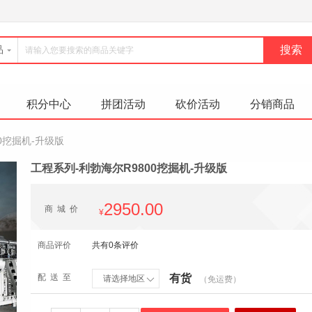
品
积分中心
拼团活动
砍价活动
分销商品
0挖掘机-升级版
工程系列-利勃海尔R9800挖掘机-升级版
2950.00
商城价
¥
商品评价
共有0条评价
配送至
有货
请选择地区
（免运费）
