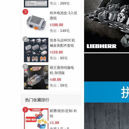
售出：
269
笔
3
积木电池盒-3入优
惠组
100.00
¥
售出：
149
笔
4
怪兽马达MOC机
械改装配件套组
110.00
¥
售出：
85
笔
5
模王通用伺服电
机-加强版
48.00
¥
售出：
59
笔
热门收藏排行
1
邮费/差价/定制-补
拍
1.00
¥
收藏人气：
0