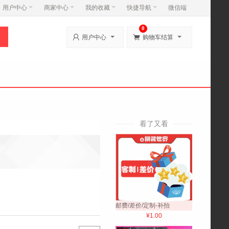
用户中心
商家中心
我的收藏
快捷导航
微信端
0


用户中心
购物车结算
看了又看
邮费/差价/定制-补拍
¥1.00