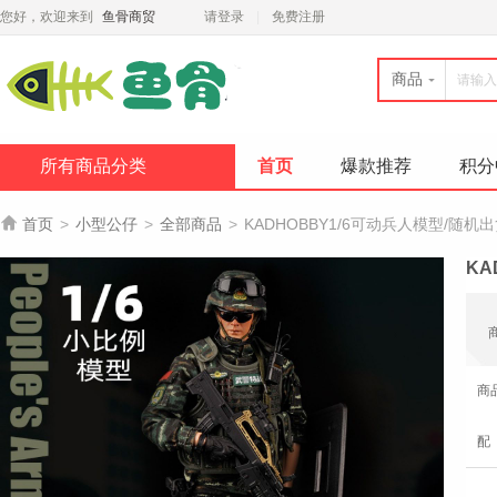
您好，欢迎来到
鱼骨商贸
请登录
免费注册
商品
所有商品分类
首页
爆款推荐
积分

首页
>
小型公仔
>
全部商品
>
KADHOBBY1/6可动兵人模型/随机
KA
商
配