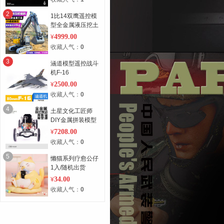
2
1比14双鹰遥控模
型全金属液压挖土
机
4999.00
¥
收藏人气：
0
3
涵道模型遥控战斗
机F-16
2500.00
¥
收藏人气：
0
4
土星文化工匠师
DIY金属拼装模型
集合车型3款入
7208.00
¥
收藏人气：
0
5
懒猫系列疗愈公仔
1入/随机出货
34.00
¥
收藏人气：
0