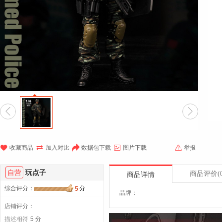







收藏商品
加入对比
数据包下载
图片下载
举报
自营
玩点子
商品评价
(
商品详情
综合评分
：
分
5
品牌：
店铺评分：
描述相符
5 分