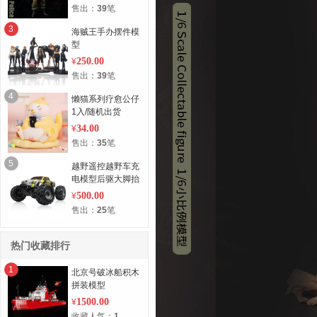
售出：
39
笔
3
海贼王手办摆件模
型
250.00
¥
售出：
39
笔
4
懒猫系列疗愈公仔
1入/随机出货
34.00
¥
售出：
35
笔
5
越野遥控越野车充
电模型后驱大脚抬
头轮 红/黄色
500.00
¥
售出：
25
笔
热门收藏排行
1
北京号破冰船积木
拼装模型
1500.00
¥
收藏人气：
1