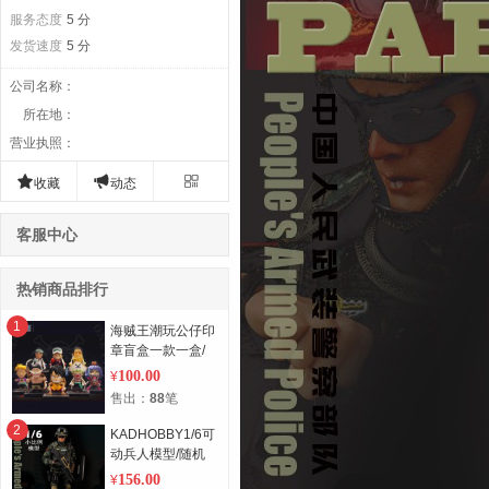
服务态度
5 分
发货速度
5 分
公司名称
：
所在地
：
营业执照
：



收藏
动态
客服中心
热销商品排行
1
海贼王潮玩公仔印
章盲盒一款一盒/
随机出货
100.00
¥
售出：
88
笔
2
KADHOBBY1/6可
动兵人模型/随机
出货
156.00
¥