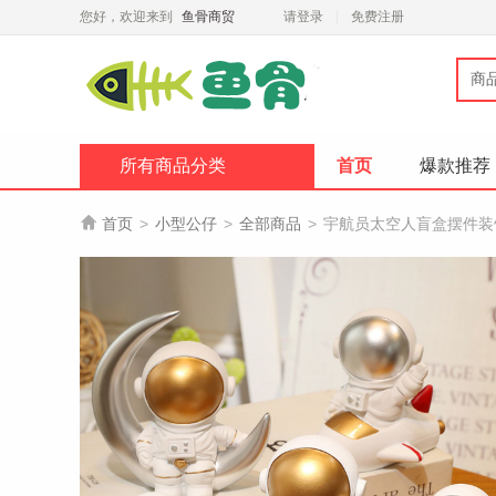
您好，欢迎来到
鱼骨商贸
请登录
免费注册
商
所有商品分类
首页
爆款推荐

首页
>
小型公仔
>
全部商品
>
宇航员太空人盲盒摆件装