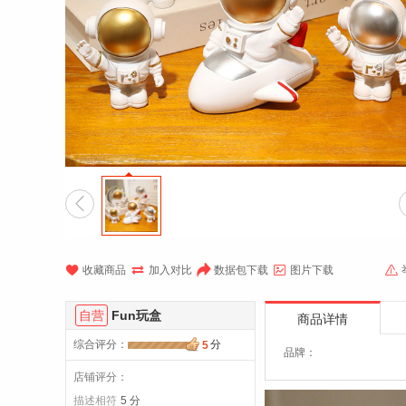






收藏商品
加入对比
数据包下载
图片下载
自营
Fun玩盒
商品详情
综合评分
：
分
5
品牌：
店铺评分：
描述相符
5 分