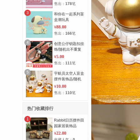
售出：
178
笔
3
和你在一起系列盲
盒潮玩具
88.00
¥
售出：
166
笔
4
创意公仔钥匙扣挂
饰/随机出不重复
5.00
¥
售出：
111
笔
5
宇航员太空人盲盒
摆件装饰品/随机
不重复
10.00
¥
售出：
110
笔
热门收藏排行
1
Rabbit日历摆件田
园家居装饰品
22.00
¥
收藏人气：
0