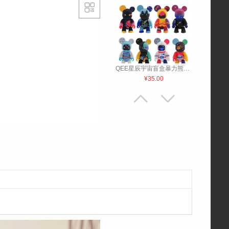

QEE星辰宇宙盲盒暴力熊潮玩
¥35.00


小猫野餐日记卡通可爱盲盒
¥65.00