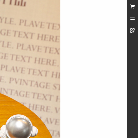
未登录


