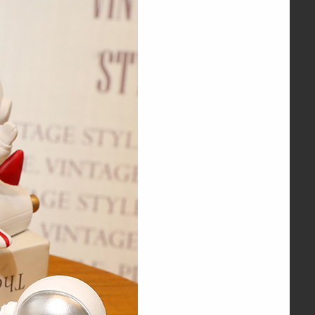
创意公仔钥匙扣挂饰/随机出不重复
¥5.00
宇航员太空人盲盒摆件装饰品/随机不重复
¥10.00