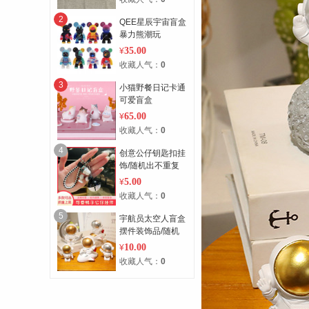
2
QEE星辰宇宙盲盒
暴力熊潮玩
35.00
¥
收藏人气：
0
3
小猫野餐日记卡通
可爱盲盒
65.00
¥
收藏人气：
0
4
创意公仔钥匙扣挂
饰/随机出不重复
5.00
¥
收藏人气：
0
5
宇航员太空人盲盒
摆件装饰品/随机
不重复
10.00
¥
收藏人气：
0