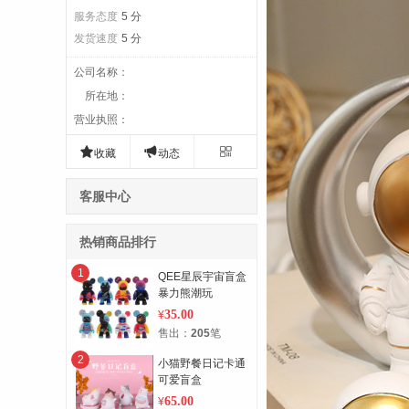
服务态度
5 分
发货速度
5 分
公司名称
：
所在地
：
营业执照
：



收藏
动态
客服中心
热销商品排行
1
QEE星辰宇宙盲盒
暴力熊潮玩
35.00
¥
售出：
205
笔
2
小猫野餐日记卡通
可爱盲盒
65.00
¥