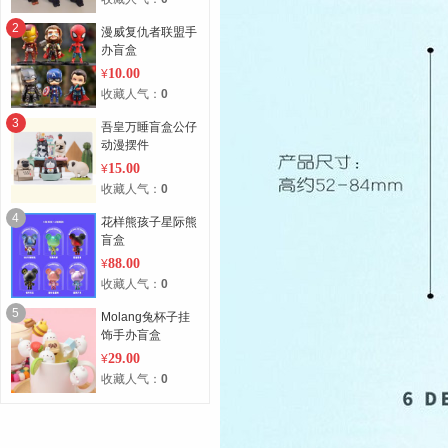
2
漫威复仇者联盟手
办盲盒
10.00
¥
收藏人气：
0
3
吾皇万睡盲盒公仔
动漫摆件
15.00
¥
收藏人气：
0
4
花样熊孩子星际熊
盲盒
88.00
¥
收藏人气：
0
5
Molang兔杯子挂
饰手办盲盒
29.00
¥
收藏人气：
0