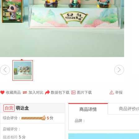







收藏商品
加入对比
数据包下载
图片下载
举报
自营
萌达盒
商品评价
(
商品详情
综合评分
：
分
5
品牌：
店铺评分：
描述相符
5 分