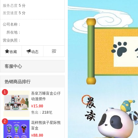
服务态度
5 分
发货速度
5 分
公司名称
：
所在地
：
营业执照
：



收藏
动态
客服中心
热销商品排行
1
吾皇万睡盲盒公仔
动漫摆件
15.00
¥
售出：
218
笔
2
花样熊孩子星际熊
盲盒
88.00
¥