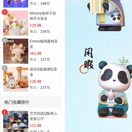
售出：
166
笔
3
Molang兔杯子挂
饰手办盲盒
29.00
¥
售出：
150
笔
4
Emma秘境森林盲
盒
65.00
¥
售出：
137
笔
5
迷你Q版猫潮玩盲
盒
26.00
¥
售出：
137
笔
热门收藏排行
1
咒术回战Q版掌心
坐姿公仔
21.00
¥
收藏人气：
0