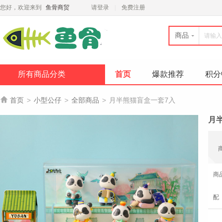
您好，欢迎来到
鱼骨商贸
请登录
免费注册
商品
所有商品分类
首页
爆款推荐
积分

首页
>
小型公仔
>
全部商品
>
月半熊猫盲盒一套7入
月
商
配