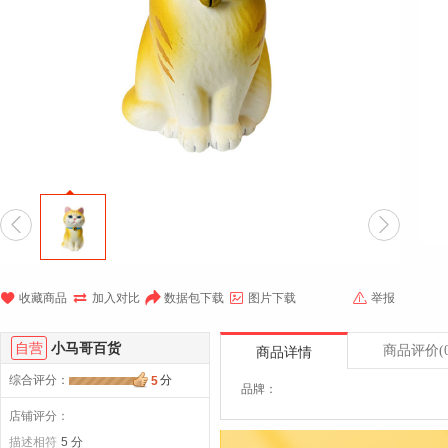







收藏商品
加入对比
数据包下载
图片下载
举报
自营
小马哥百货
商品评价
(
商品详情
综合评分
：
分
5
品牌：
店铺评分：
描述相符
5 分