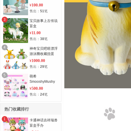
100.00
¥
售出：
51
笔
3
宝贝故事上古传说
盲盒
11.00
¥
售出：
38
笔
4
神奇宝贝吧嗒漂浮
游泳圈收藏扭蛋
1000.00
¥
售出：
29
笔
5
萌希
SmooshyMushy
么希慢回弹盲(整)
500.00
¥
盒
售出：
24
笔
热门收藏排行
1
卡通神话吉祥瑞兽
盲盒手办