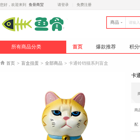
您好，欢迎来到
鱼骨商贸
请登录
免费注册
商品
所有商品分类
首页
爆款推荐
积分

首页
>
盲盒扭蛋
>
全部商品
>
卡通铃铛猫系列盲盒
卡
商
配