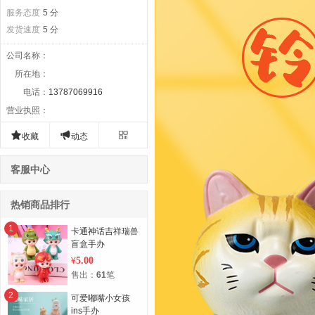
服务态度
5 分
发货速度
5 分
公司名称
：
所在地
：
电话
：
13787069916
营业执照
：



收藏
动态
客服中心
热销商品排行
1
卡通神话吉祥瑞兽
盲盒手办
5.00
¥
售出：
61
笔
2
可爱嘟嘴小女孩
ins手办