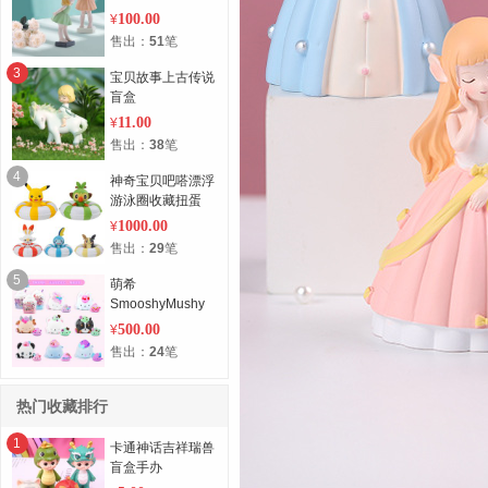
100.00
¥
售出：
51
笔
3
宝贝故事上古传说
盲盒
11.00
¥
售出：
38
笔
4
神奇宝贝吧嗒漂浮
游泳圈收藏扭蛋
1000.00
¥
售出：
29
笔
5
萌希
SmooshyMushy
么希慢回弹盲(整)
500.00
¥
盒
售出：
24
笔
热门收藏排行
1
卡通神话吉祥瑞兽
盲盒手办