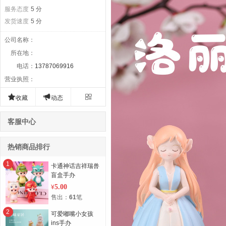
服务态度
5 分
发货速度
5 分
公司名称
：
所在地
：
电话
：
13787069916
营业执照
：



收藏
动态
客服中心
热销商品排行
1
卡通神话吉祥瑞兽
盲盒手办
5.00
¥
售出：
61
笔
2
可爱嘟嘴小女孩
ins手办