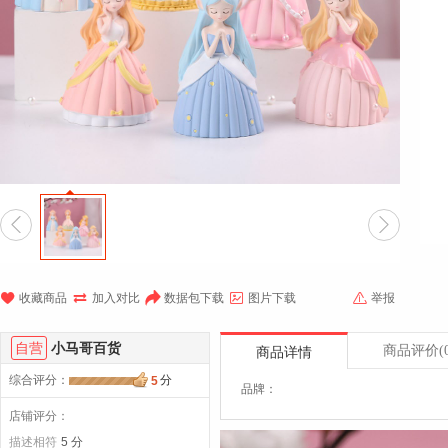







收藏商品
加入对比
数据包下载
图片下载
举报
自营
小马哥百货
商品评价
(
商品详情
综合评分
：
分
5
品牌：
店铺评分：
描述相符
5 分