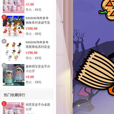
5.00
¥
售出：
41
笔
3
tokidoki淘奇多奇
独角兽对圣诞节盲
盒(套)
500.00
¥
售出：
30
笔
4
tokidoki淘奇多奇
黑夜降临系列盲盒
(套)
290.00
¥
售出：
22
笔
5
森林萌宝盲盒手办
小公仔
9.00
¥
售出：
19
笔
热门收藏排行
1
创意盲盒手办桌面
公仔