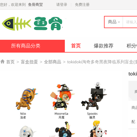
您好，欢迎来到
鱼骨商贸
请登录
免费注册
商品
所有商品分类
首页
爆款推荐
积分

首页
>
盲盒扭蛋
>
全部商品
>
tokidoki淘奇多奇黑夜降临系列盲盒(
to
商
配