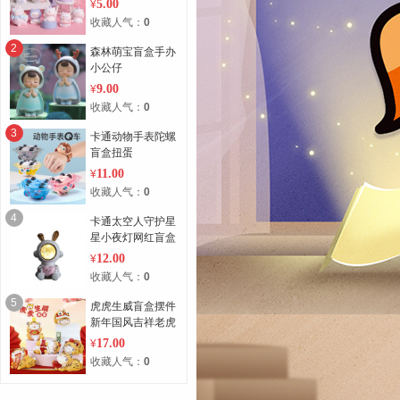
5.00
¥
收藏人气：
0
2
森林萌宝盲盒手办
小公仔
9.00
¥
收藏人气：
0
3
卡通动物手表陀螺
盲盒扭蛋
11.00
¥
收藏人气：
0
4
卡通太空人守护星
星小夜灯网红盲盒
12.00
¥
收藏人气：
0
5
虎虎生威盲盒摆件
新年国风吉祥老虎
17.00
¥
收藏人气：
0