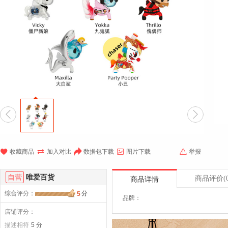







收藏商品
加入对比
数据包下载
图片下载
举报
自营
唯爱百货
商品评价
(
商品详情
综合评分
：
分
5
品牌：
店铺评分：
描述相符
5 分