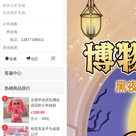
服务态度
5 分
发货速度
5 分
公司名称
：
所在地
：
电话
：
13877198411
营业执照
：



收藏
动态
客服中心
热销商品排行
1
女孩学说话玩偶会
说话的小布娃娃
100.00
¥
售出：
54
笔
2
创意盲盒手办桌面
公仔