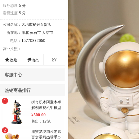
服务态度
5 分
发货速度
5 分
公司名称
：
大冶市秘兴百货店
所在地
：
湖北 黄石市 大冶市
电话
：
15770872650
营业执照
：



收藏
动态
客服中心
热销商品排行
1
拼奇积木阿童木半
解刨透视机甲模型
500.00
¥
售出：
17
笔
2
甜蜜梦境猫和老鼠
盲盒汤姆杰瑞手办