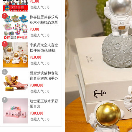
1.00
¥
收藏人气：
0
2
惊喜扭蛋兼容乐高
积木小颗粒恐龙蛋
(随机）
3.00
¥
收藏人气：
0
3
宇航员太空人盲盒
摆件装饰品/随机
不重复
10.00
¥
收藏人气：
0
4
甜蜜梦境猫和老鼠
盲盒汤姆杰瑞手办
300.00
¥
收藏人气：
0
5
迪士尼正版水果彩
蛋盲盒
303.00
¥
收藏人气：
0