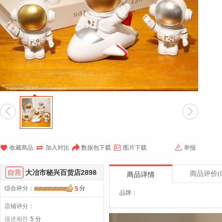







收藏商品
加入对比
数据包下载
图片下载
举报
自营
大冶市秘兴百货店2898
商品评价
(
商品详情
综合评分
：
分
5
品牌：
店铺评分：
描述相符
5 分