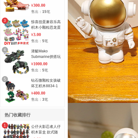
300.00
¥
售出：
15
笔
3
惊喜扭蛋兼容乐高
积木小颗粒恐龙蛋
(随机）
3.00
¥
售出：
5
笔
4
潜艇Mako
Submarine拼搭玩
具乐高
1000.00
¥
售出：
5
笔
5
钻石微颗粒女孩破
坏王积木8834-1
400.00
¥
售出：
3
笔
热门收藏排行
1
公仔火影忍者人仔
积木盲盒 款式随
机