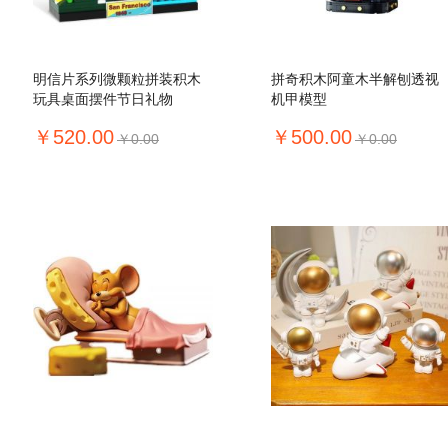
明信片系列微颗粒拼装积木
拼奇积木阿童木半解刨透视
玩具桌面摆件节日礼物
机甲模型
￥520.00
￥500.00
￥0.00
￥0.00