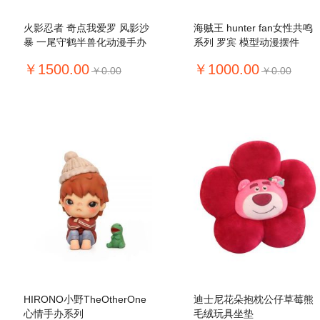
火影忍者 奇点我爱罗 风影沙
海贼王 hunter fan女性共鸣
暴 一尾守鹤半兽化动漫手办
系列 罗宾 模型动漫摆件
模型摆件
￥1500.00
￥1000.00
￥0.00
￥0.00
HIRONO小野TheOtherOne
迪士尼花朵抱枕公仔草莓熊
心情手办系列
毛绒玩具坐垫