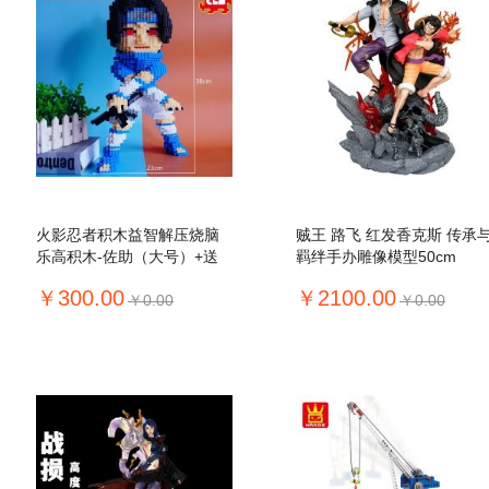
火影忍者积木益智解压烧脑
贼王 路飞 红发香克斯 传承
乐高积木-佐助（大号）+送
羁绊手办雕像模型50cm
锤子
￥300.00
￥2100.00
￥0.00
￥0.00