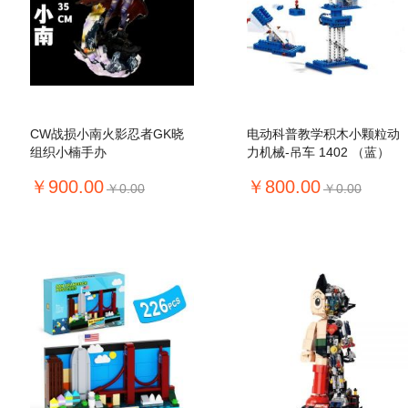
CW战损小南火影忍者GK晓
电动科普教学积木小颗粒动
组织小楠手办
力机械-吊车 1402 （蓝）
￥900.00
￥800.00
￥0.00
￥0.00